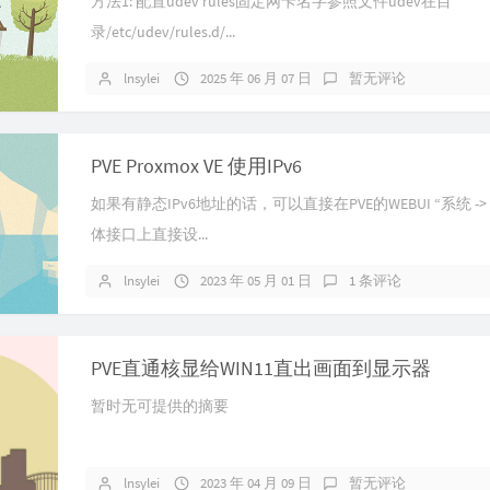
方法1: 配置udev rules固定网卡名字参照文件udev在目
录/etc/udev/rules.d/...
lnsylei
2025 年 06 月 07 日
暂无评论
PVE Proxmox VE 使用IPv6
如果有静态IPv6地址的话，可以直接在PVE的WEBUI “系统 ->
体接口上直接设...
lnsylei
2023 年 05 月 01 日
1 条评论
PVE直通核显给WIN11直出画面到显示器
暂时无可提供的摘要
lnsylei
2023 年 04 月 09 日
暂无评论