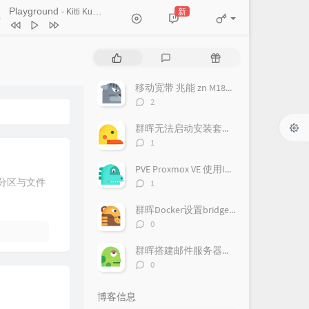
Ticket (Day Trip)
Playground
新
- Kitti Kuremanee
Chookiat Sakveerakul / August Band
A Smile That I Would Never See
ain
Kitti Kuremanee
Playground
Kitti Kuremanee
热
最
随
Old Chinese Song
Kitti Kuremanee
门
新
机
文
评
文
淤青
刘昊霖
移动宽带 兆能 zn M180G 光猫 超级密码破解 改桥接教程
章
论
章
评
2
我可以坐你旁边吗
厘小白
论
数：
群晖无法启动安装套件，提示此套件需要您启动pgsql-adapter.service
For You To Be Here
Tom Rosenthal
评
1
情人知己
叶蒨文
论
数：
PVE Proxmox VE 使用IPv6
当初就不该学php
黄灰红
评
的分区与文件
1
论
数：
群晖Docker设置bridge-host模式
评
0
论
数：
群晖搭建邮件服务器（Mailplus Server套件）
评
0
论
数：
博客信息