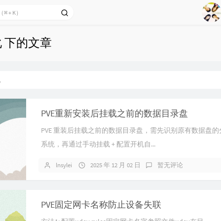
1
2
Ag
3
化 下的文章
4
5
6
化
7
8
PVE重新安装后挂载之前的数据目录盘
9
PVE 重装后挂载之前的数据目录盘，需先识别原有数据盘
系统，再通过​手动挂载 + 配置开机自...
lnsylei
2025 年 12 月 02 日
暂无评论
PVE固定网卡名称防止设备失联