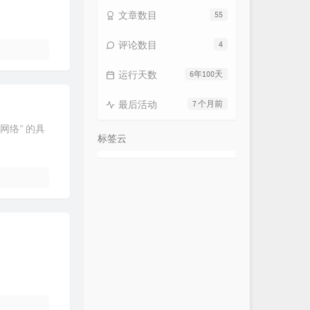
文章数目
55
评论数目
4
运行天数
6年100天
最后活动
7 个月前
 网络” 的具
标签云