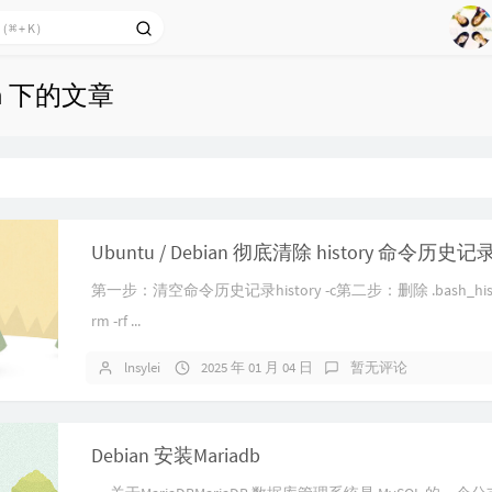
1
2
Ag
3
an 下的文章
4
5
6
n
7
8
Ubuntu / Debian 彻底清除 history 命令历史记
9
第一步：清空命令历史记录history -c第二步：删除 .bash_his
rm -rf ...
lnsylei
2025 年 01 月 04 日
暂无评论
Debian 安装Mariadb