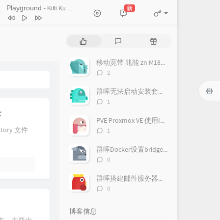
Ticket (Day Trip)
Playground
新
- Kitti Kuremanee
Chookiat Sakveerakul / August Band
A Smile That I Would Never See
ain
Kitti Kuremanee
Playground
Kitti Kuremanee
热
最
随
Old Chinese Song
Kitti Kuremanee
门
新
机
文
评
文
淤青
刘昊霖
移动宽带 兆能 zn M180G 光猫 超级密码破解 改桥接教程
章
论
章
评
2
我可以坐你旁边吗
厘小白
论
数：
群晖无法启动安装套件，提示此套件需要您启动pgsql-adapter.service
For You To Be Here
Tom Rosenthal
评
1
情人知己
叶蒨文
论
录
数：
PVE Proxmox VE 使用IPv6
当初就不该学php
黄灰红
评
tory 文件
1
论
数：
群晖Docker设置bridge-host模式
评
0
论
数：
群晖搭建邮件服务器（Mailplus Server套件）
评
0
论
数：
博客信息