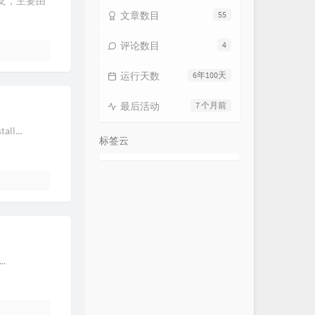
个分支，主要由
文章数目
55
评论数目
4
运行天数
6年100天
最后活动
7 个月前
ll...
标签云
..