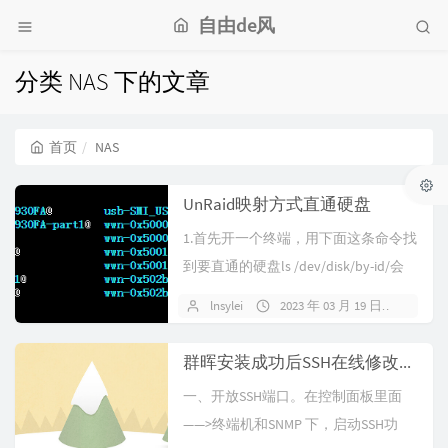
自由de风
分类 NAS 下的文章
首页
NAS
UnRaid映射方式直通硬盘
1.首先开一个终端，用下面这条命令找
到要直通的硬盘ls /dev/disk/by-id/会
有像这样的一大...
lnsylei
2023 年 03 月 19 日
暂无
群晖安装成功后SSH在线修改SN及MAC
⼀、开放SSH端⼝。在控制⾯板⾥⾯
——>终端机和SNMP 下，启动SSH功