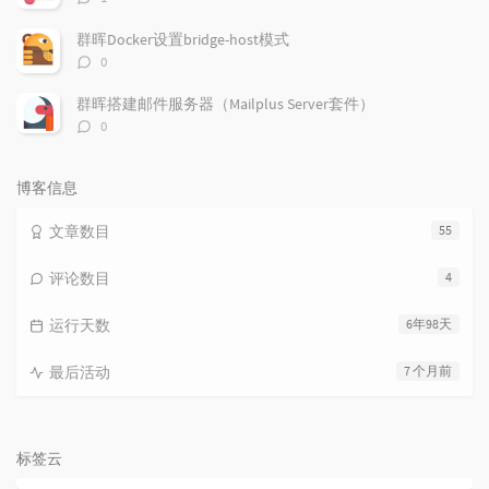
论
数：
群晖Docker设置bridge-host模式
评
0
论
数：
群晖搭建邮件服务器（Mailplus Server套件）
评
0
论
数：
博客信息
文章数目
55
评论数目
4
运行天数
6年98天
最后活动
7 个月前
标签云