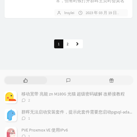
常，但有时候打开群晖主页时会莫名
其妙出现“抱歉，您所指定的页面不存
lnsylei
2023 年 03 月 19 日
暂无
在”的...
1
2
热
最
随
门
新
机
文
评
文
移动宽带 兆能 zn M180G 光猫 超级密码破解 改桥接教程
章
论
章
评
2
论
数：
群晖无法启动安装套件，提示此套件需要您启动pgsql-adapter.service
评
1
论
数：
PVE Proxmox VE 使用IPv6
评
1