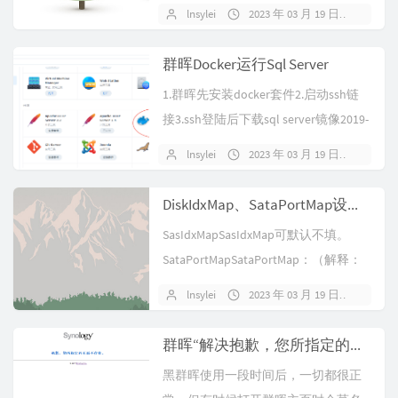
能。二、SSH⼯具挂载s...
lnsylei
2023 年 03 月 19 日
暂无
群晖Docker运行Sql Server
1.群晖先安装docker套件2.启动ssh链
接3.ssh登陆后下载sql server镜像2019-
l...
lnsylei
2023 年 03 月 19 日
暂无
DiskIdxMap、SataPortMap设置方法及思路
SasIdxMapSasIdxMap可默认不填。
SataPortMapSataPortMap：（解释：
s...
lnsylei
2023 年 03 月 19 日
暂无
群晖“解决抱歉，您所指定的页面不存在”
黑群晖使用一段时间后，一切都很正