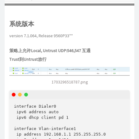
系统版本
version 7.1.064, Release 9560P33**
策略上允许Local, Untrust UDP:546,547 互通
Trust到Untrust放行
1703296518787.png
interface Dialer0

 ipv6 address auto

 ipv6 dhcp client pd 1

interface Vlan-interface1

 ip address 192.168.1.1 255.255.255.0
