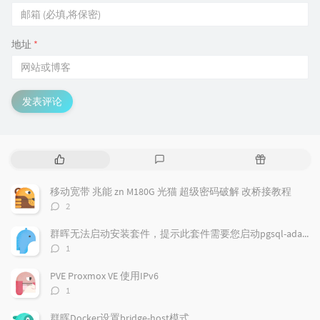
地址
*
发表评论
热
最
随
门
新
机
文
评
文
移动宽带 兆能 zn M180G 光猫 超级密码破解 改桥接教程
章
论
章
评
2
论
数：
群晖无法启动安装套件，提示此套件需要您启动pgsql-adapter.service
评
1
论
数：
PVE Proxmox VE 使用IPv6
评
1
论
数：
群晖Docker设置bridge-host模式