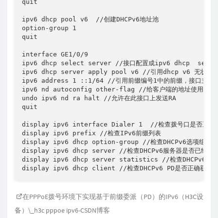
quit

ipv6 dhcp pool v6  //创建DHCPv6地址池

option-group 1  

quit

interface GE1/0/9

ipv6 dhcp select server //接口配置成ipv6 dhcp  server
ipv6 dhcp server apply pool v6 //引用dhcp v6 无状态
ipv6 address 1 ::1/64 //引用前缀编号1中的前缀，接口主
ipv6 nd autoconfig other-flag //给客户端的地址使用D
undo ipv6 nd ra halt //允许在此接口上发送RA

quit

display ipv6 interface Dialer 1  //检查拨号口是否正确
display ipv6 prefix //检查IPv6前缀列表

display ipv6 dhcp option-group //检查DHCPv6选项组
display ipv6 dhcp server //检查DHCPv6服务器是否已
display ipv6 dhcp server statistics //检查DHCP
display ipv6 dhcp client //检查DHCPv6 PD是否正确获
在PPPoE拨号环境下实现基于前缀委派（PD）的IPv6（H3C设
备）\_h3c pppoe ipv6-CSDN博客