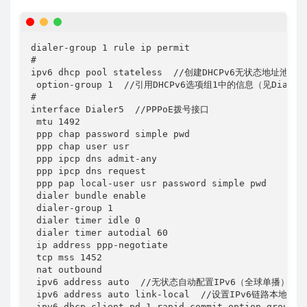
dialer-group 1 rule ip permit

#

ipv6 dhcp pool stateless  //创建DHCPv6无状态地址池

 option-group 1  //引用DHCPv6选项组1中的信息（见Dial
#

interface Dialer5  //PPPoE拨号接口

 mtu 1492

 ppp chap password simple pwd

 ppp chap user usr

 ppp ipcp dns admit-any 

 ppp ipcp dns request 

 ppp pap local-user usr password simple pwd 

 dialer bundle enable

 dialer-group 1

 dialer timer idle 0

 dialer timer autodial 60

 ip address ppp-negotiate

 tcp mss 1452

 nat outbound

 ipv6 address auto  //无状态自动配置IPv6（全球单播）地址

 ipv6 address auto link-local  //设置IPv6链路本地地址

 ipv6 dhcp client pd 1 rapid-commit option