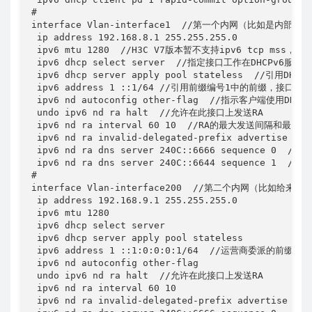
#

interface Vlan-interface1  //第一个内网（比如是内部
 ip address 192.168.8.1 255.255.255.0

 ipv6 mtu 1280  //H3C V7版本暂不支持ipv6 tcp m
 ipv6 dhcp select server  //指定接口工作在DHCPv6服务器
 ipv6 dhcp server apply pool stateless  //引用DHC
 ipv6 address 1 ::1/64 //引用前缀编号1中的前缀，
 ipv6 nd autoconfig other-flag  //指示客户端使用D
 undo ipv6 nd ra halt  //允许在此接口上发送RA

 ipv6 nd ra interval 60 10  //RA的最大发送间隔
 ipv6 nd ra invalid-delegated-prefix adve
 ipv6 nd ra dns server 240C::6666 sequence 0
 ipv6 nd ra dns server 240C::6644 sequence 1  /
#

interface Vlan-interface200  //第二个内网（比如给来宾
 ip address 192.168.9.1 255.255.255.0

 ipv6 mtu 1280

 ipv6 dhcp select server

 ipv6 dhcp server apply pool stateless

 ipv6 address 1 ::1:0:0:0:1/64  //运营商委派
 ipv6 nd autoconfig other-flag

 undo ipv6 nd ra halt  //允许在此接口上发送RA

 ipv6 nd ra interval 60 10

 ipv6 nd ra invalid-delegated-prefix advertise enab