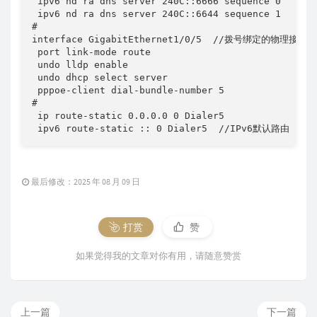
 ipv6 nd ra dns server 240C::6666 sequence 0

 ipv6 nd ra dns server 240C::6644 sequence 1

#

interface GigabitEthernet1/0/5  //拨号绑定的物理接口

 port link-mode route

 undo lldp enable

 undo dhcp select server

 pppoe-client dial-bundle-number 5

#              

 ip route-static 0.0.0.0 0 Dialer5

 ipv6 route-static :: 0 Dialer5  //IPv6默认路由
最后修改：2025 年 08 月 09 日
打赏
赞
如果觉得我的文章对你有用，请随意赞赏
上一篇
下一篇