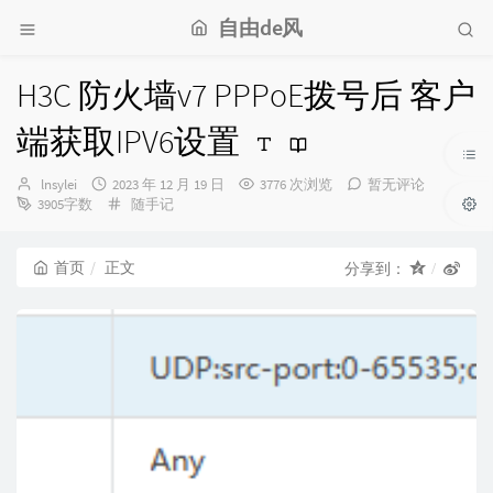
自由de风
H3C 防火墙v7 PPPoE拨号后 客户
端获取IPV6设置
博
发
lnsylei
2023 年 12 月 19 日
3776 次浏览
暂无评论
主：
布
分
3905字数
随手记
时
类：
间：
首页
正文
分享到：