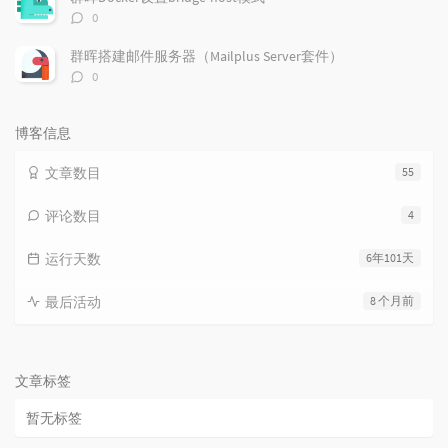
评
0
论
数：
群晖搭建邮件服务器（Mailplus Server套件）
评
0
论
数：
博客信息
文章数目
55
评论数目
4
运行天数
6年101天
最后活动
8 个月前
文章标签
暂无标签