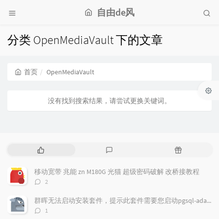
自由de风
分类 OpenMediaVault 下的文章
首页
OpenMediaVault
没有找到搜索结果，请尝试更换关键词。
热
最
随
门
新
机
文
评
文
移动宽带 兆能 zn M180G 光猫 超级密码破解 改桥接教程
章
论
章
评
2
论
数：
群晖无法启动安装套件，提示此套件需要您启动pgsql-adapter.service
评
1
论