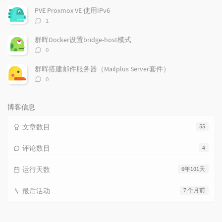
数：
PVE Proxmox VE 使用IPv6
评
1
论
数：
群晖Docker设置bridge-host模式
评
0
论
数：
群晖搭建邮件服务器（Mailplus Server套件）
评
0
论
数：
博客信息
文章数目
55
评论数目
4
运行天数
6年101天
最后活动
7 个月前