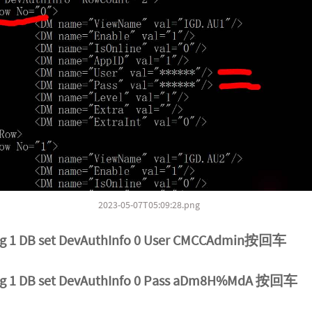
2023-05-07T05:09:28.png
 1 DB set DevAuthInfo 0 User CMCCAdmin按回车
g 1 DB set DevAuthInfo 0 Pass aDm8H%MdA 按回车