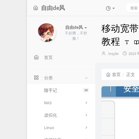
自由de风
移动宽带 
自由de风
不折腾，不舒
教程
服！
博
发
lnsylei
2023 
首页
主：
布
时
间：
首页
正文
分类
随手记
14
NAS
虚拟化
Linux