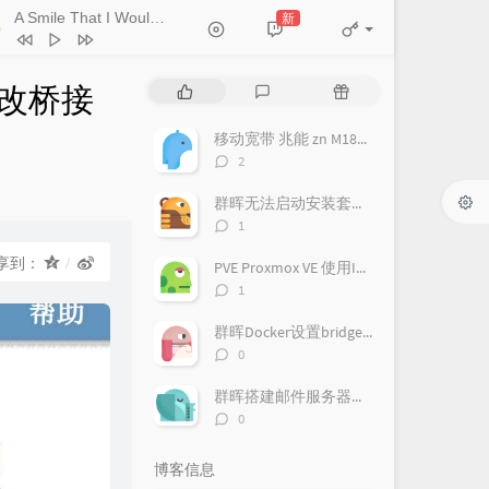
A Smile That I Would Never See Again
新
- Kitti Kuremanee
Ticket (Day Trip)
Chookiat Sakveerakul / August Band
A Smile That I Would Never See
 改桥接
热
最
随
ain
Kitti Kuremanee
Playground
Kitti Kuremanee
门
新
机
文
评
文
移动宽带 兆能 zn M180G 光猫 超级密码破解 改桥接教程
Old Chinese Song
Kitti Kuremanee
章
论
章
评
2
淤青
刘昊霖
论
数：
群晖无法启动安装套件，提示此套件需要您启动pgsql-adapter.service
我可以坐你旁边吗
厘小白
评
1
For You To Be Here
Tom Rosenthal
论
数：
享到：
PVE Proxmox VE 使用IPv6
情人知己
叶蒨文
评
1
论
当初就不该学php
黄灰红
数：
群晖Docker设置bridge-host模式
评
0
论
数：
群晖搭建邮件服务器（Mailplus Server套件）
评
0
论
数：
博客信息