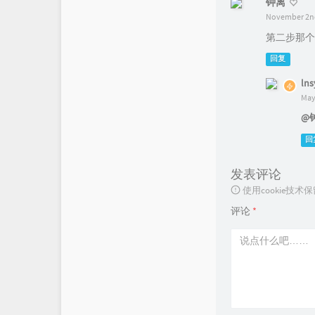
钟离
November 2nd
第二步那个
回复
lns
May
@
回
发表评论
使用cookie
评论
*