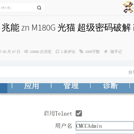
1
2
兆能 zn M180G 光猫 超级密码破解
Ag
3
4
5
分
年 05 月 07 日
10886 次浏览
2 条评论
1000字数
随手记
类：
6
7
分
8
9