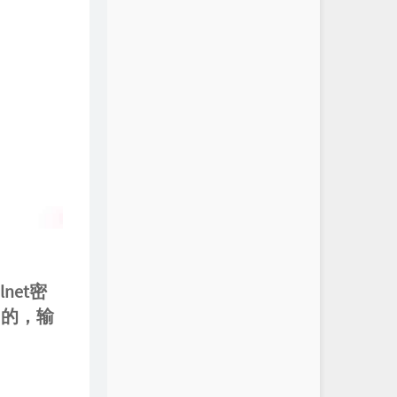
net密
功的，输