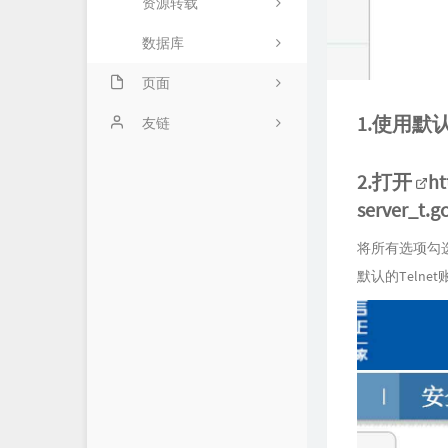
资源转载
数据库
页面
1.使用默
关于
友链
2.打开
ht
server_t.g
将所有选项勾选
默认的Telnet