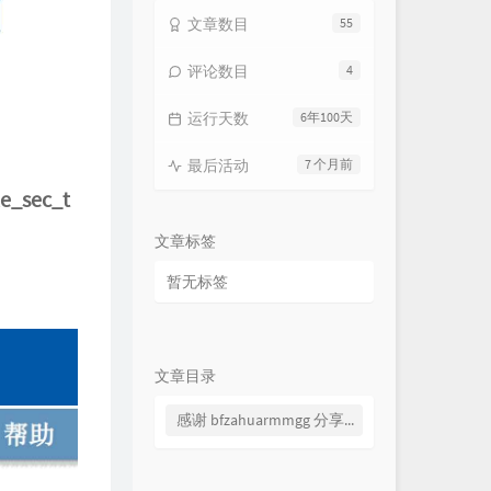
文章数目
55
评论数目
4
运行天数
6年100天
最后活动
7 个月前
le_sec_t
文章标签
暂无标签
文章目录
感谢 bfzahuarmmgg 分享教程