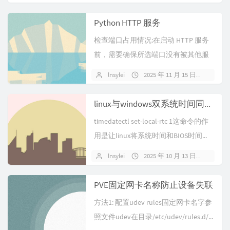
Python HTTP 服务
检查端口占用情况:在启动 HTTP 服务
前，需要确保所选端口没有被其他服
务占用。这里我们以 8080 端...
lnsylei
2025 年 11 月 15 日
暂无
linux与windows双系统时间同步问题
timedatectl set-local-rtc 1这命令的作
用是让linux将系统时间和BIOS时间...
lnsylei
2025 年 10 月 13 日
暂无
PVE固定网卡名称防止设备失联
方法1: 配置udev rules固定网卡名字参
照文件udev在目录/etc/udev/rules.d/...