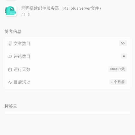
论
数：
群晖搭建邮件服务器（Mailplus Server套件）
评
0
论
数：
博客信息
文章数目
55
评论数目
4
运行天数
6年102天
最后活动
8 个月前
标签云