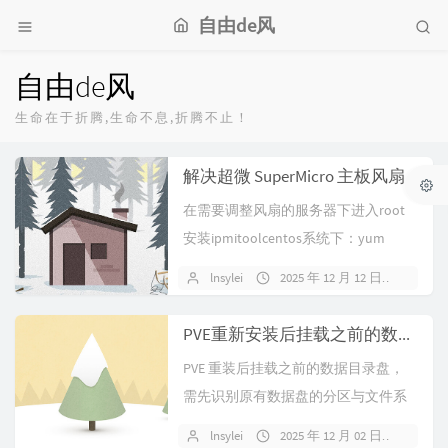
自由de风
自由de风
生命在于折腾,生命不息,折腾不止！
解决超微 SuperMicro 主板风扇反复高低转速问题
在需要调整风扇的服务器下进入root
安装ipmitoolcentos系统下：yum
install ip...
lnsylei
2025 年 12 月 12 日
暂无
PVE重新安装后挂载之前的数据目录盘
PVE 重装后挂载之前的数据目录盘，
需先识别原有数据盘的分区与文件系
统，再通过​手动挂载 + 配置开机自...
lnsylei
2025 年 12 月 02 日
暂无