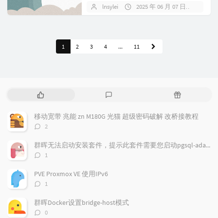
lnsylei
2025 年 06 月 07 日
暂无
1
2
3
4
...
11
热
最
随
门
新
机
文
评
文
移动宽带 兆能 zn M180G 光猫 超级密码破解 改桥接教程
章
论
章
评
2
论
数：
群晖无法启动安装套件，提示此套件需要您启动pgsql-adapter.service
评
1
论
数：
PVE Proxmox VE 使用IPv6
评
1
论
数：
群晖Docker设置bridge-host模式
评
0