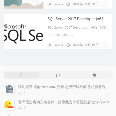
lnsylei
2023 年 03 月 30 日
暂无
SQL Server 2017 Developer (x64) - DVD (Chinese-Simplified)
SQL Server 2017 Developer (x64) - DVD
(Chinese-Simpl...
lnsylei
2023 年 03 月 19 日
暂无
热
最
随
门
新
机
文
评
文
移动宽带 兆能 zn M180G 光猫 超级密码破解 改桥接教程
章
论
章
评
2
论
数：
群晖无法启动安装套件，提示此套件需要您启动pgsql-adapter.service
评
1
论
数：