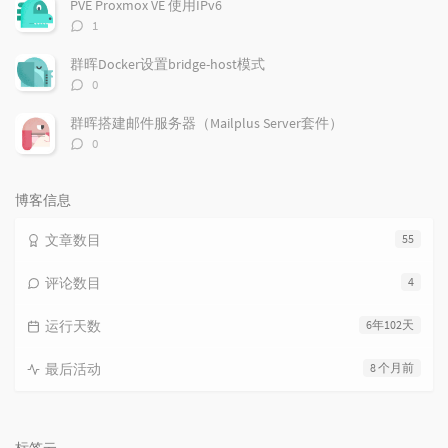
PVE Proxmox VE 使用IPv6
评
1
论
数：
群晖Docker设置bridge-host模式
评
0
论
数：
群晖搭建邮件服务器（Mailplus Server套件）
评
0
论
数：
博客信息
文章数目
55
评论数目
4
运行天数
6年102天
最后活动
8 个月前