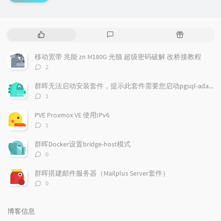
热
最
随
门
新
机
文
评
文
移动宽带 兆能 zn M180G 光猫 超级密码破解 改桥接教程
章
论
章
评
2
论
数：
群晖无法启动安装套件，提示此套件需要您启动pgsql-adapter.service
评
1
论
数：
PVE Proxmox VE 使用IPv6
评
1
论
数：
群晖Docker设置bridge-host模式
评
0
论
数：
群晖搭建邮件服务器（Mailplus Server套件）
评
0
论
数：
博客信息