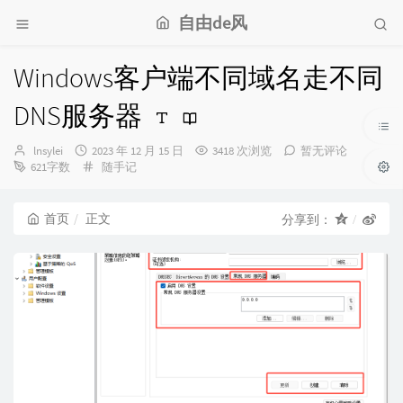
自由de风
Windows客户端不同域名走不同
DNS服务器
博
发
lnsylei
2023 年 12 月 15 日
3418 次浏览
暂无评论
主：
布
分
621字数
随手记
时
类：
间：
首页
正文
分享到：