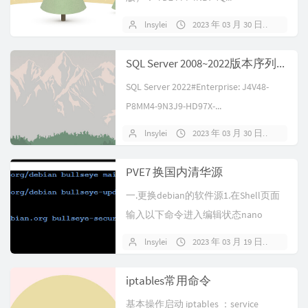
lnsylei
2023 年 03 月 30 日
暂无
SQL Server 2008~2022版本序列号/密钥/激活码 汇总
SQL Server 2022#Enterprise: J4V48-
P8MM4-9N3J9-HD97X-...
lnsylei
2023 年 03 月 30 日
暂无
PVE7 换国内清华源
一.更换debian的软件源1.在Shell页面
输入以下命令进入编辑状态nano
etc/apt/sou...
lnsylei
2023 年 03 月 19 日
暂无
iptables常用命令
基本操作启动 iptables ：service