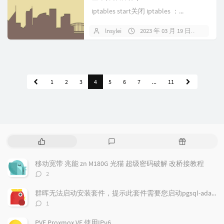
iptables start关闭 iptables ：...
lnsylei
2023 年 03 月 19 日
暂无
1
2
3
4
5
6
7
...
11
热
最
随
门
新
机
文
评
文
移动宽带 兆能 zn M180G 光猫 超级密码破解 改桥接教程
章
论
章
评
2
论
数：
群晖无法启动安装套件，提示此套件需要您启动pgsql-adapter.service
评
1
论
数：
PVE Proxmox VE 使用IPv6