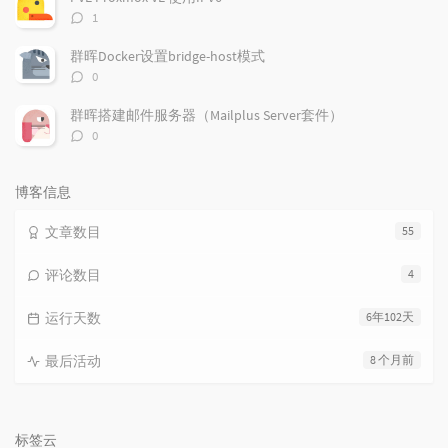
评
1
论
数：
群晖Docker设置bridge-host模式
评
0
论
数：
群晖搭建邮件服务器（Mailplus Server套件）
评
0
论
数：
博客信息
文章数目
55
评论数目
4
运行天数
6年102天
最后活动
8 个月前
标签云