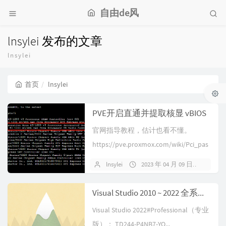
自由de风
lnsylei 发布的文章
lnsylei
首页
lnsylei
PVE开启直通并提取核显 vBIOS
官网指导教程，估计也看不懂。
https://pve.proxmox.com/wiki/Pci_pas
st...
lnsylei
2023 年 04 月 09 日
暂无
Visual Studio 2010 ~ 2022 全系列密钥
Visual Studio 2022#Professional（专业
版）： TD244-P4NB7-YQ...