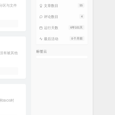
的分区与文件
文章数目
55
评论数目
4
运行天数
6年101天
最后活动
8 个月前
标签云
口没有被其他
间和BIOS时