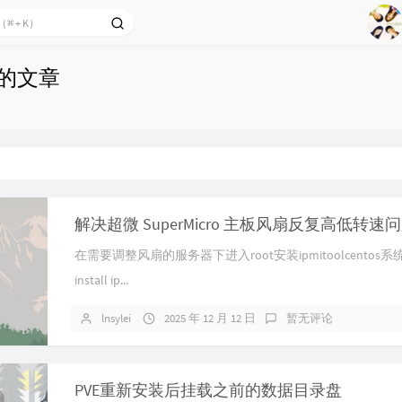
1
2
Ag
3
发布的文章
4
5
6
7
8
解决超微 SuperMicro 主板风扇反复高低转速
9
在需要调整风扇的服务器下进入root安装ipmitoolcentos系
install ip...
lnsylei
2025 年 12 月 12 日
暂无评论
PVE重新安装后挂载之前的数据目录盘