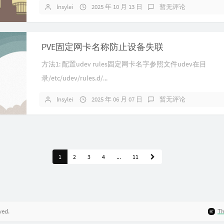
lnsylei
2025 年 10 月 13 日
暂无评论
PVE固定网卡名称防止设备失联
方法1: 配置udev rules固定网卡名字参照文件udev在目
录/etc/udev/rules.d/...
lnsylei
2025 年 06 月 07 日
暂无评论
1
2
3
4
...
11
ved.
T