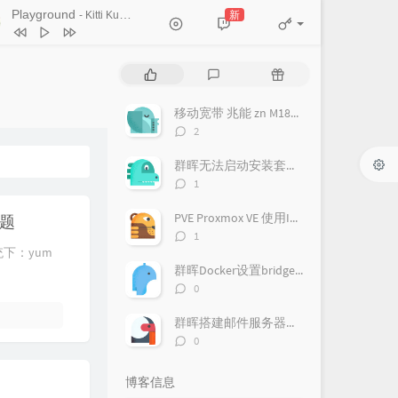
Ticket (Day Trip)
Playground
新
- Kitti Kuremanee
Chookiat Sakveerakul / August Band
A Smile That I Would Never See
ain
Kitti Kuremanee
Playground
Kitti Kuremanee
热
最
随
Old Chinese Song
Kitti Kuremanee
门
新
机
文
评
文
淤青
刘昊霖
移动宽带 兆能 zn M180G 光猫 超级密码破解 改桥接教程
章
论
章
评
2
我可以坐你旁边吗
厘小白
论
数：
群晖无法启动安装套件，提示此套件需要您启动pgsql-adapter.service
For You To Be Here
Tom Rosenthal
评
1
情人知己
叶蒨文
论
数：
PVE Proxmox VE 使用IPv6
问题
当初就不该学php
黄灰红
评
1
论
统下：yum
数：
群晖Docker设置bridge-host模式
评
0
论
数：
群晖搭建邮件服务器（Mailplus Server套件）
评
0
论
数：
博客信息