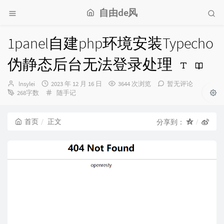
自由de风
1panel自建php环境安装Typecho
伪静态后台无法登录处理
博
发
lnsylei
2023 年 12 月 16 日
3644 次浏览
暂无评论
主：
布
分
268字数
随手记
时
类：
间：
首页
正文
分享到：