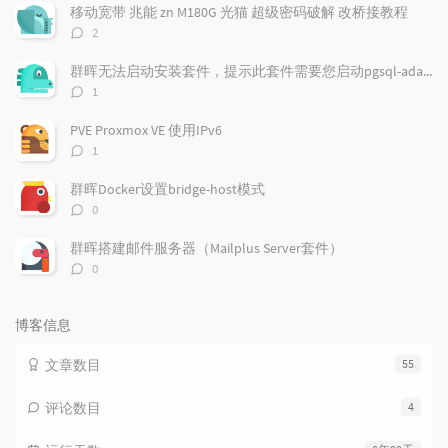
文
评
文
移动宽带 兆能 zn M180G 光猫 超级密码破解 改桥接教程
章
论
章
评
2
论
数：
群晖无法启动安装套件，提示此套件需要您启动pgsql-adapter.service
评
1
论
数：
PVE Proxmox VE 使用IPv6
评
1
论
数：
群晖Docker设置bridge-host模式
评
0
论
数：
群晖搭建邮件服务器（Mailplus Server套件）
评
0
论
数：
博客信息
文章数目
55
评论数目
4