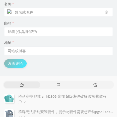
名称
*
🎲
邮箱
*
地址
*
发表评论
热
最
随
门
新
机
文
评
文
移动宽带 兆能 zn M180G 光猫 超级密码破解 改桥接教程
章
论
章
评
2
论
数：
群晖无法启动安装套件，提示此套件需要您启动pgsql-adapter.service
评