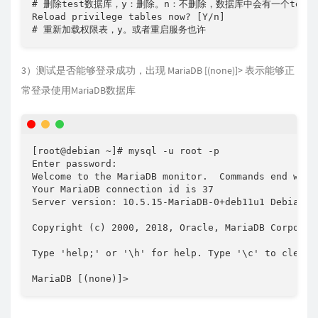
# 删除test数据库，y：删除。n：不删除，数据库中会有一个test
Reload privilege tables now? [Y/n]  

# 重新加载权限表，y。或者重启服务也许
3）测试是否能够登录成功，出现 MariaDB [(none)]> 表示能够正
常登录使用MariaDB数据库
[root@debian ~]# mysql -u root -p

Enter password:

Welcome to the MariaDB monitor.  Commands end with 
Your MariaDB connection id is 37

Server version: 10.5.15-MariaDB-0+deb11u1 Debian 11
Copyright (c) 2000, 2018, Oracle, MariaDB Corporati
Type 'help;' or '\h' for help. Type '\c' to clear t
MariaDB [(none)]>