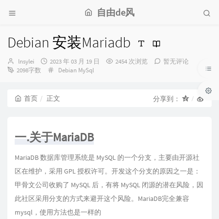
自由de风
Debian 安装Mariadb
博
发
lnsylei
2023 年 03 月 19 日
2454 次浏览
暂无评论
主：
布
分
2098字数
Debian
MySql
时
类：
间：
首页
正文
分享到：
一.关于MariaDB
MariaDB 数据库管理系统是 MySQL 的一个分支，主要由开源社
区在维护，采用 GPL 授权许可。开发这个分支的原因之一是：
甲骨文公司收购了 MySQL 后，有将 MySQL 闭源的潜在风险，因
此社区采用分支的方式来避开这个风险。MariaDB完全兼容
mysql，使用方法也是一样的