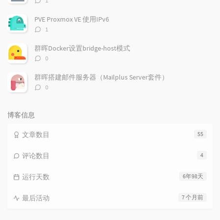
1
论
数：
PVE Proxmox VE 使用IPv6
评
1
论
数：
群晖Docker设置bridge-host模式
评
0
论
数：
群晖搭建邮件服务器（Mailplus Server套件）
评
0
论
数：
博客信息
文章数目
55
评论数目
4
运行天数
6年98天
最后活动
7 个月前