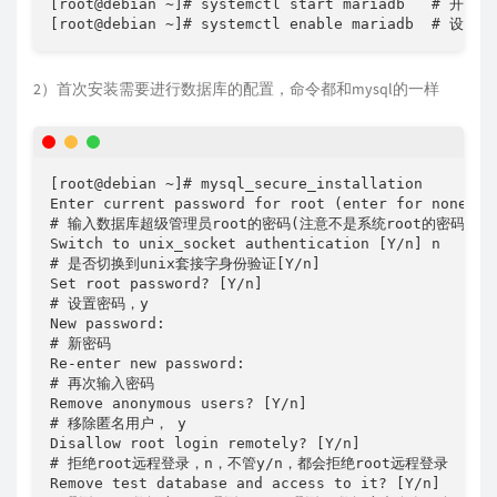
[root@debian ~]# systemctl start mariadb   # 开启服
[root@debian ~]# systemctl enable mariadb  # 
2）首次安装需要进行数据库的配置，命令都和mysql的一样
[root@debian ~]# mysql_secure_installation

Enter current password for root (enter for none):  
# 输入数据库超级管理员root的密码(注意不是系统root的密码)，
Switch to unix_socket authentication [Y/n] n

# 是否切换到unix套接字身份验证[Y/n]

Set root password? [Y/n]  

# 设置密码，y

New password:

# 新密码

Re-enter new password:

# 再次输入密码

Remove anonymous users? [Y/n] 

# 移除匿名用户， y

Disallow root login remotely? [Y/n]  

# 拒绝root远程登录，n，不管y/n，都会拒绝root远程登录

Remove test database and access to it? [Y/n]  
