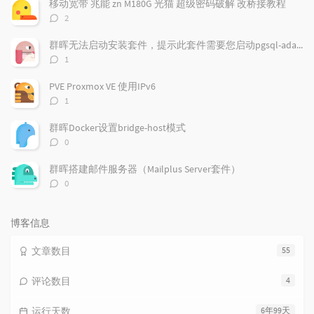
移动宽带 兆能 zn M180G 光猫 超级密码破解 改桥接教程
章
论
章
评
2
论
数：
群晖无法启动安装套件，提示此套件需要您启动pgsql-adapter.service
评
1
论
数：
PVE Proxmox VE 使用IPv6
评
1
论
数：
群晖Docker设置bridge-host模式
评
0
论
数：
群晖搭建邮件服务器（Mailplus Server套件）
评
0
论
数：
博客信息
文章数目
55
评论数目
4
运行天数
6年99天