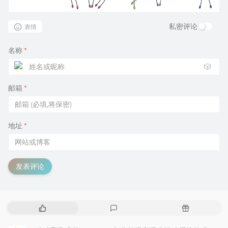
私密评论
表情
名称
*
🎲
邮箱
*
地址
*
发表评论
热
最
随
门
新
机
文
评
文