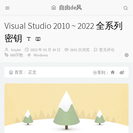
自由de风
Visual Studio 2010 ~ 2022 全系列
密钥
博
发
lnsylei
2023 年 03 月 30 日
2631 次浏览
暂无评论
主：
布
分
688字数
Windows
时
类：
间：
首页
正文
分享到：