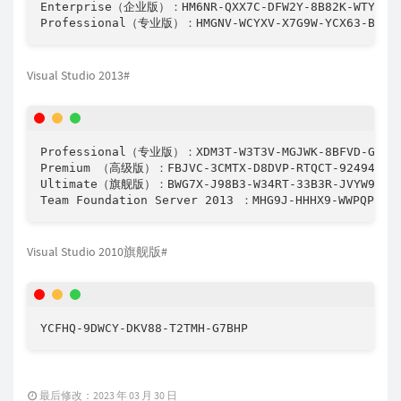
Enterprise（企业版）：HM6NR-QXX7C-DFW2Y-8B82K-WTYJV

Visual Studio 2013#
Professional（专业版）：XDM3T-W3T3V-MGJWK-8BFVD-GVPKY
Premium （高级版）：FBJVC-3CMTX-D8DVP-RTQCT-92494

Ultimate（旗舰版）：BWG7X-J98B3-W34RT-33B3R-JVYW9

Visual Studio 2010旗舰版#
YCFHQ-9DWCY-DKV88-T2TMH-G7BHP
最后修改：2023 年 03 月 30 日