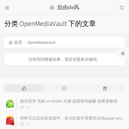
自由de风
分类 OpenMediaVault 下的文章
首页
OpenMediaVault
没有找到搜索结果，请尝试更换关键词。
热
最
随
门
新
机
文
评
文
移动宽带 兆能 zn M180G 光猫 超级密码破解 改桥接教程
章
论
章
评
2
论
数：
群晖无法启动安装套件，提示此套件需要您启动pgsql-adapter.service
评
1
论