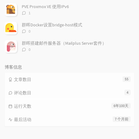
数：
PVE Proxmox VE 使用IPv6
评
1
论
数：
群晖Docker设置bridge-host模式
评
0
论
数：
群晖搭建邮件服务器（Mailplus Server套件）
评
0
论
数：
博客信息
文章数目
55
评论数目
4
运行天数
6年100天
最后活动
7 个月前