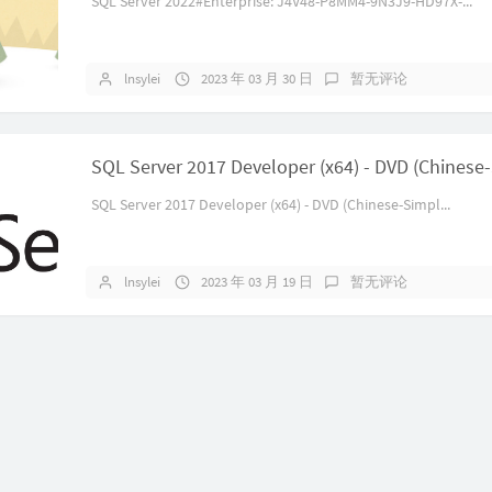
SQL Server 2022#Enterprise: J4V48-P8MM4-9N3J9-HD97X-...
lnsylei
2023 年 03 月 30 日
暂无评论
SQL Server 2017 Developer (x64) - DVD (Chinese-Simpl...
lnsylei
2023 年 03 月 19 日
暂无评论