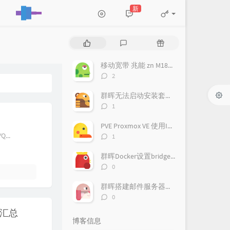
新
热
最
随
门
新
机
文
评
文
移动宽带 兆能 zn M180G 光猫 超级密码破解 改桥接教程
章
论
章
评
2
论
数：
群晖无法启动安装套件，提示此套件需要您启动pgsql-adapter.service
评
1
论
数：
PVE Proxmox VE 使用IPv6
评
...
1
论
数：
群晖Docker设置bridge-host模式
评
0
论
数：
群晖搭建邮件服务器（Mailplus Server套件）
评
0
论
码 汇总
数：
博客信息