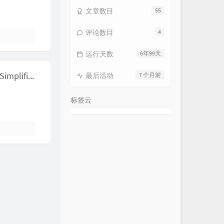
文章数目
55
评论数目
4
运行天数
6年99天
SQL Server 2017 Developer (x64) - DVD (Chinese-Simplified)
最后活动
7 个月前
标签云