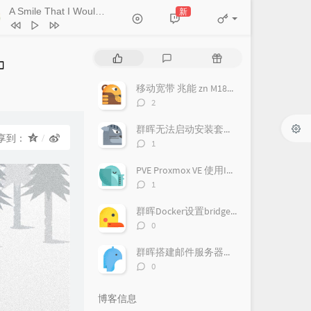
Playground
新
- Kitti Kuremanee
Ticket (Day Trip)
Chookiat Sakveerakul / August Band
A Smile That I Would Never See
热
最
随
ain
Kitti Kuremanee
Playground
Kitti Kuremanee
门
新
机
文
评
文
Old Chinese Song
Kitti Kuremanee
移动宽带 兆能 zn M180G 光猫 超级密码破解 改桥接教程
章
论
章
评
2
淤青
刘昊霖
论
数：
群晖无法启动安装套件，提示此套件需要您启动pgsql-adapter.service
我可以坐你旁边吗
厘小白
享到：
评
1
For You To Be Here
Tom Rosenthal
论
数：
PVE Proxmox VE 使用IPv6
情人知己
叶蒨文
评
1
当初就不该学php
黄灰红
论
数：
群晖Docker设置bridge-host模式
评
0
论
数：
群晖搭建邮件服务器（Mailplus Server套件）
评
0
论
数：
博客信息