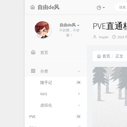
自由de风
PVE直
自由de风
不折腾，不舒
服！
博
发
lnsylei
2023 
主：
布
时
间：
首页
首页
正文
分类
随手记
14
NAS
虚拟化
PVE
11