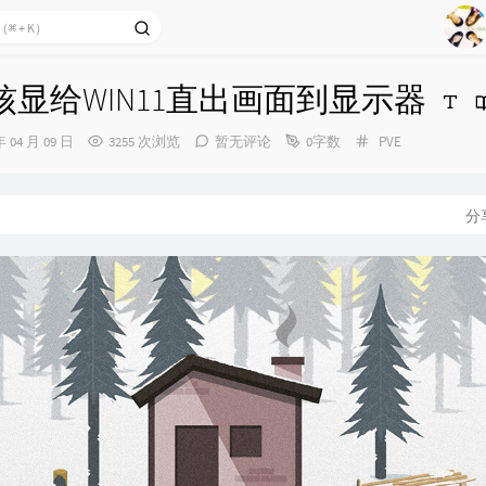
1
2
通核显给WIN11直出画面到显示器
Ag
3
4
分
年 04 月 09 日
3255 次浏览
暂无评论
0字数
PVE
类：
5
6
分
7
8
9